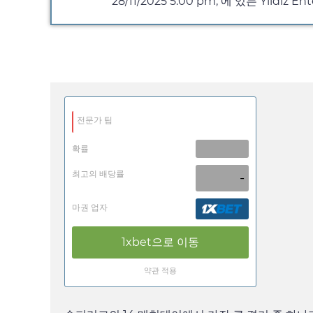
28/11/2025
5:00 pm
, 에 있는 Yildi
전문가 팁
확률
최고의 배당률
-
마권 업자
1xbet
으로 이동
약관 적용