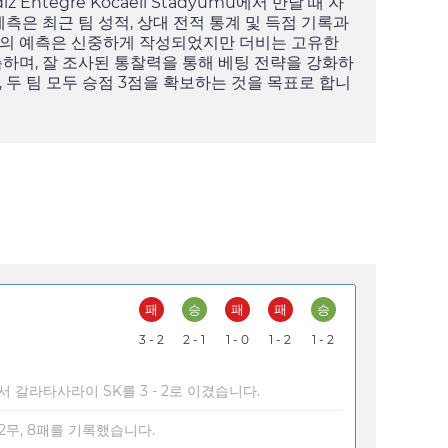
Entegre Kocaeli Stadyumu에서 만날 때 자
측은 최근 팀 성적, 상대 전적 통계 및 득점 기록과
데이의 예측은 신중하게 작성되었지만 더비는 고유한
하며, 잘 조사된 통찰력을 통해 베팅 전략을 강화하
두 팀 모두 승점 3점을 확보하는 것을 목표로 합니
패
승
패
패
승
3 - 2
2 - 1
1 - 0
1 - 2
1 - 2
갈라타사라이 SK를 3 - 2로 이겼습니다.
2무, 8패를 기록했습니다.