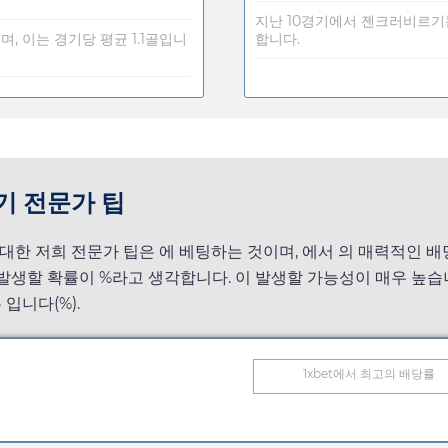
지난 10경기에서 젠크러비르기는 
, 이는 경기당 평균 1.1골입니
합니다.
기 전문가 팁
 대한 저희 전문가 팁은 에 베팅하는 것이며,
에서
의 매력적인 배
발생할 확률이 %라고 생각합니다. 이 발생할 가능성이 매우 높습니
입니다(%).
1xbet
에서 최고의 배당률