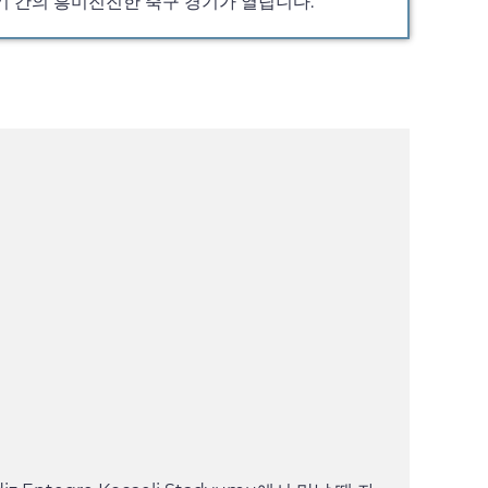
크러비르기 간의 흥미진진한 축구 경기가 열립니다.