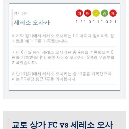
패
패
무
승
패
경기 성적
세레소 오사카
1 - 2
1 - 0
1 - 1
1 - 0
2 - 1
마지막 경기에서 세레소 오사카는 FC 마치다 젤비아와 경
기했을 때 1 - 2를 기록했습니다.
지난 6개월 동안 세레소 오사카은 총 4승을 기록했으며 8
패를 기록했습니다. 또한 세레소 오사카는 5번의 무승부를
기록했습니다.
지난 10경기에서 세레소 오사카는 총 10골을 기록했으며,
이는 90분당 평균 1골을 의미합니다.
교토 상가 FC vs 세레소 오사