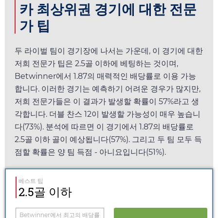
카 최상위권 경기에 대한 전문
가 팁
두 라이벌 팀이 경기장에 나서는 가운데, 이 경기에 대한
저희 전문가 팁은 2.5골 이하에 베팅하는 것이며,
Betwinner
에서
1.87
의 매력적인 배당률로 이용 가능
합니다. 이러한 경기는 예측하기 어려운 경우가 많지만,
저희 전문가들은 이 결과가 발생할 확률이 57%라고 생
각합니다. 더블 찬스 12이 발생할 가능성이 매우 높습니
다(73%). 분석에 따르면 이 경기에서
1.87
의 배당률로
2.5골 이하 골이 예상됩니다(57%). 그리고 두 팀 모두 득
점할 확률은 양 팀 득점 - 아니요입니다(51%).
베스트 팁
2.5골 이하
Betwinner
에서 최고의 배당률