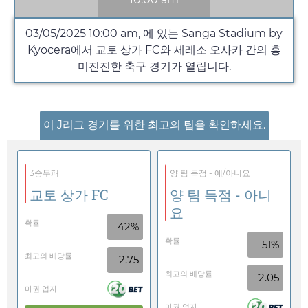
03/05/2025
10:00 am
, 에 있는 Sanga Stadium by
Kyocera에서 교토 상가 FC와 세레소 오사카 간의 흥
미진진한 축구 경기가 열립니다.
이 J리그 경기를 위한 최고의 팁을 확인하세요.
3승무패
양 팀 득점 - 예/아니요
교토 상가 FC
양 팀 득점 - 아니
요
확률
42%
확률
51%
최고의 배당률
2.75
최고의 배당률
2.05
마권 업자
마권 업자