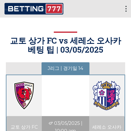
교토 상가 FC vs 세레소 오사카
베팅 팁 |
03/05/2025
J리그 | 경기일 14
03/05/2025
|
교토 상가 FC
세레소 오사카
10:00 am