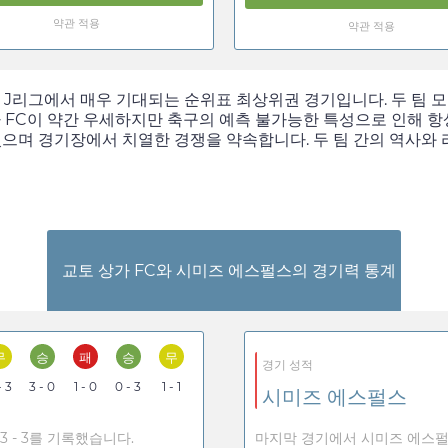
약관 적용
약관 적용
 J리그에서 매우 기대되는 순위표 최상위권 경기입니다. 두 팀 
 FC이 약간 우세하지만 축구의 예측 불가능한 특성으로 인해 항상
있으며 경기장에서 치열한 경쟁을 약속합니다. 두 팀 간의 역사와
교토 상가 FC와 시미즈 에스펄스의 경기력 통계
무
승
패
승
무
경기 성적
- 3
3 - 0
1 - 0
0 - 3
1 - 1
시미즈 에스펄스
 - 3를 기록했습니다.
마지막 경기에서 시미즈 에스펄스