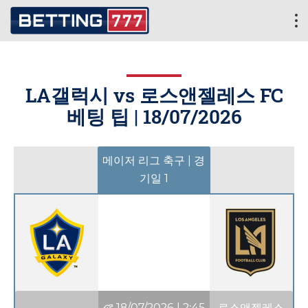
LA갤럭시 vs 로스앤젤레스 FC
베팅 팁 |
18/07/2026
메이저 리그 축구 | 경
기일 1
18/07/2026
|
2:45
로스앤젤레스