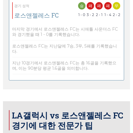
승
패
패
패
무
경기 성적
로스앤젤레스 FC
1 - 0
3 - 2
2 - 1
1 - 4
2 - 2
마지막 경기에서 로스앤젤레스 FC는 시애틀 사운더스 FC
와 경기했을 때 1 - 0를 기록했습니다.
로스앤젤레스 FC는 지난달에 7승, 3무, 5패를 기록했습니
다.
지난 10경기에서 로스앤젤레스 FC는 총 16골을 기록했으
며, 이는 90분당 평균 1.6골을 의미합니다.
LA갤럭시 vs 로스앤젤레스 FC
경기에 대한 전문가 팁