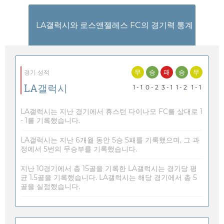
LA갤럭시와 로스앤젤레스 FC의 경기력 통계
무
승
패
승
무
경기 성적
LA갤럭시
1 - 1
0 - 2
3 - 1
1 - 2
1 - 1
LA갤럭시는 지난 경기에서 휴스턴 다이나모 FC를 상대로 1
- 1를 기록했습니다.
LA갤럭시는 지난 6개월 동안 5승 5패를 기록했으며, 그 과
정에서 5번의 무승부를 기록했습니다.
지난 10경기에서 총 15골을 기록한 LA갤럭시는 경기당 평
균 1.5골을 기록했습니다. LA갤럭시는 해당 경기에서 총 5
골을 실점했습니다.