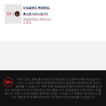
뉴잉글랜드 혁명편집 -
휴스턴 다이나모 FC
08/08/2026
| 메이저 리
그 축구
주의 / 참고 저희 웹사이트의 모든 정보는 신중하게 확인되었습니다.
그러나 스포츠 베팅 제공업체의 제안이 끊임없이 변경되므로 차이가
발생할 수 있습니다. 특히 관련 제공업체의 웹사이트에서 배당률 및 보
너스 제안을 다시 한 번 확인하는 것이 좋습니다. 제공업체의 이용 약관이 적용
됩니다. 또한 스포츠 베팅은 중독성이 있을 수 있습니다! 베팅은 재미있어야 합
니다. 책임감 있게 플레이하세요! 만 18세 이상만 베팅할 수 있습니다.