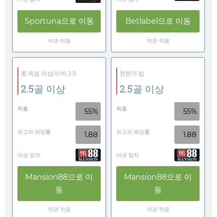
Sportuna
으로 이동
Betlabel
으로 이동
약관 적용
약관 적용
총 득점 이상/이하 2.5
전문가 팁
2.5골 이상
2.5골 이상
확률
확률
55%
55%
최고의 배당률
최고의 배당률
1.88
1.88
마권 업자
마권 업자
Mansion88
으로 이
Mansion88
으로 이
동
동
약관 적용
약관 적용