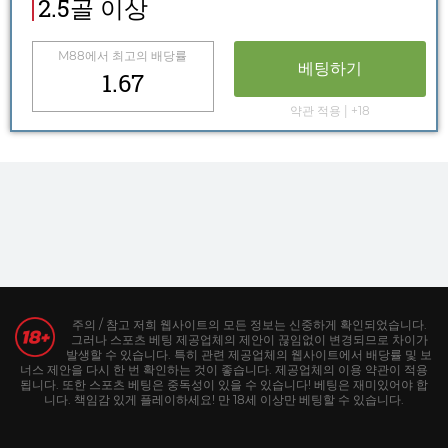
2.5골 이상
M88
에서 최고의 배당률
베팅하기
1.67
약관 적용 | +18
주의 / 참고 저희 웹사이트의 모든 정보는 신중하게 확인되었습니다.
그러나 스포츠 베팅 제공업체의 제안이 끊임없이 변경되므로 차이가
발생할 수 있습니다. 특히 관련 제공업체의 웹사이트에서 배당률 및 보
너스 제안을 다시 한 번 확인하는 것이 좋습니다. 제공업체의 이용 약관이 적용
됩니다. 또한 스포츠 베팅은 중독성이 있을 수 있습니다! 베팅은 재미있어야 합
니다. 책임감 있게 플레이하세요! 만 18세 이상만 베팅할 수 있습니다.