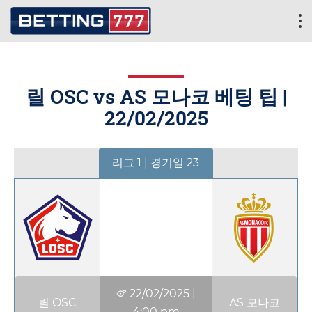
릴 OSC vs AS 모나코 베팅 팁 |
22/02/2025
리그 1 | 경기일 23
22/02/2025
|
릴 OSC
AS 모나코
4:00 pm