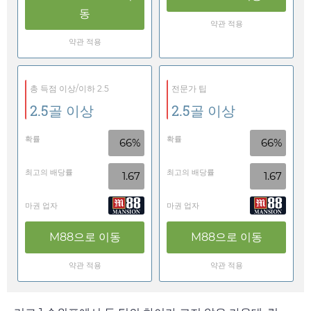
동
약관 적용
약관 적용
총 득점 이상/이하 2.5
전문가 팁
2.5골 이상
2.5골 이상
확률
확률
66%
66%
최고의 배당률
최고의 배당률
1.67
1.67
마권 업자
마권 업자
M88
으로 이동
M88
으로 이동
약관 적용
약관 적용