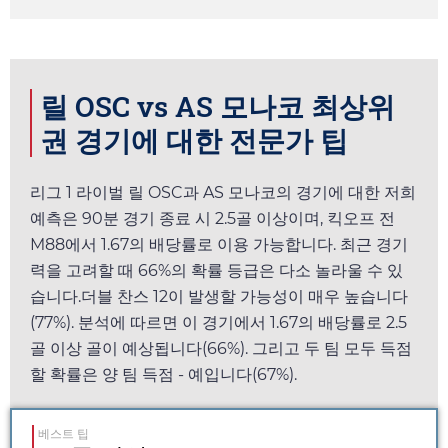
릴 OSC vs AS 모나코 최상위
권 경기에 대한 전문가 팁
리그 1 라이벌 릴 OSC과 AS 모나코의 경기에 대한 저희
예측은 90분 경기 종료 시 2.5골 이상이며, 킥오프 전
M88
에서
1.67
의 배당률로 이용 가능합니다. 최근 경기
력을 고려할 때 66%의 확률 등급은 다소 놀라울 수 있
습니다.더블 찬스 12이 발생할 가능성이 매우 높습니다
(77%). 분석에 따르면 이 경기에서
1.67
의 배당률로 2.5
골 이상 골이 예상됩니다(66%). 그리고 두 팀 모두 득점
할 확률은 양 팀 득점 - 예입니다(67%).
베스트 팁