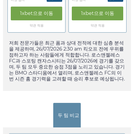
1xbet
으로 이동
1xbet
으로 이동
약관 적용
약관 적용
저희 전문가들은 최근 폼과 상대 전적에 대한 심층 분석
을 제공하며,
26/07/2026 2:30 am
킥오프 전에 우위를
점하고자 하는 사람들에게 적합합니다. 로스앤젤레스
FC과 스포팅 캔자스시티는
26/07/2026
에 경기를 갖으
며, 두 팀 모두 중요한 승점 3점을 노리고 있습니다. 경기
는 BMO 스타디움에서 열리며, 로스앤젤레스 FC의 이
번 시즌 홈 경기력을 고려할 때 승리 후보로 예상됩니다.
두 팀 비교