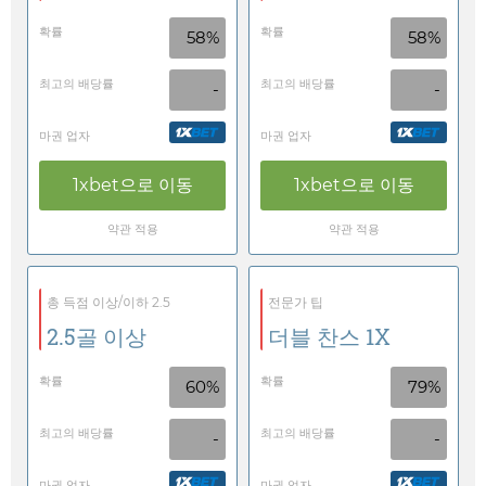
확률
확률
58%
58%
최고의 배당률
최고의 배당률
-
-
마권 업자
마권 업자
1xbet
으로 이동
1xbet
으로 이동
약관 적용
약관 적용
총 득점 이상/이하 2.5
전문가 팁
2.5골 이상
더블 찬스 1X
확률
확률
60%
79%
최고의 배당률
최고의 배당률
-
-
마권 업자
마권 업자