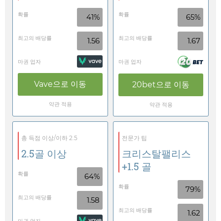
확률
확률
41%
65%
최고의 배당률
최고의 배당률
1.56
1.67
마권 업자
마권 업자
Vave
으로 이동
20bet
으로 이동
약관 적용
약관 적용
총 득점 이상/이하 2.5
전문가 팁
2.5골 이상
크리스탈팰리스
+1.5 골
확률
64%
확률
79%
최고의 배당률
1.58
최고의 배당률
1.62
마권 업자