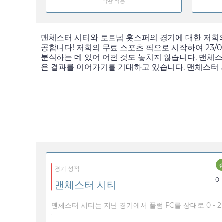
약관 적용
맨체스터 시티와 토트넘 홋스퍼의 경기에 대한 저희의
공합니다! 저희의 무료 스포츠 픽으로 시작하여
23/
분석하는 데 있어 어떤 것도 놓치지 않습니다. 맨체
은 결과를 이어가기를 기대하고 있습니다. 맨체스터 
경기 성적
0 
맨체스터 시티
맨체스터 시티는 지난 경기에서 풀럼 FC를 상대로 0 - 