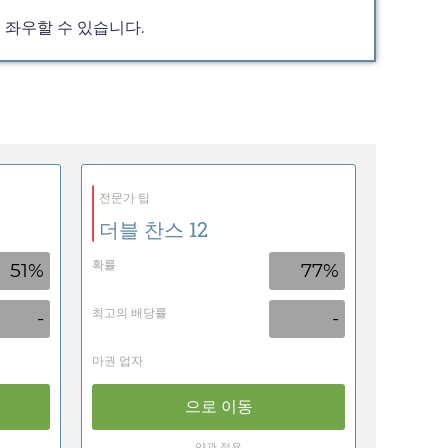
 좌우할 수 있습니다.
전문가 팁
더블 찬스 12
확률
51%
77%
최고의 배당률
-
-
마권 업자
으로 이동
약관 적용