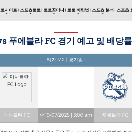
토토사이트
스포츠토토
토토꽁머니
토토 배팅법
스포츠 분석
스포츠 
vs 푸에블라 FC 경기 예고 및 배당률 
리가 MX | 경기일 1
마사틀란 FC
19/07/2025
|
3:00 am
푸에블라 FC