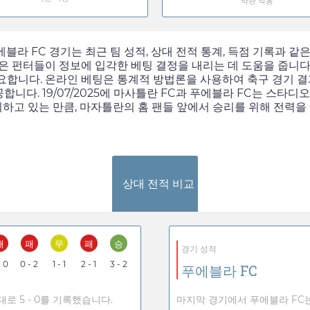
약관 적용
푸에블라 FC 경기는 최근 팀 성적, 상대 전적 통계, 득점 기록과 
은 펀터들이 정보에 입각한 베팅 결정을 내리는 데 도움을 줍니
합니다. 온라인 베팅은 통계적 방법론을 사용하여 축구 경기 결
공합니다.
19/07/2025
에 마사틀란 FC과 푸에블라 FC는 스타디오
지하고 있는 만큼, 마자틀란의 홈 팬들 앞에서 승리를 위해 전력을
상대 전적 비교
패
패
무
패
승
경기 성적
- 0
0 - 2
1 - 1
2 - 1
3 - 2
푸에블라 FC
로 5 - 0를 기록했습니다.
마지막 경기에서 푸에블라 FC는