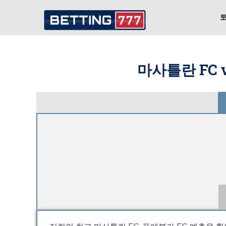
마사틀란 FC 