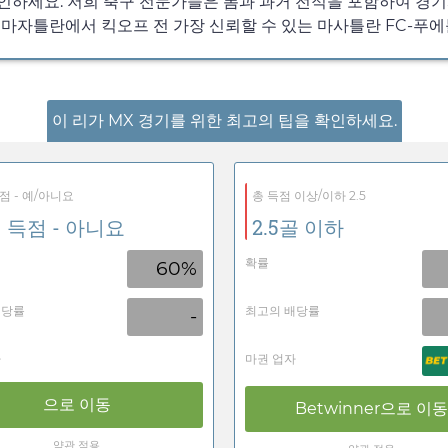
확인하세요. 저희 축구 전문가들은 폼과 과거 전적을 포함하여 경기
 마자틀란에서 킥오프 전 가장 신뢰할 수 있는 마사틀란 FC-푸에
이 리가 MX 경기를 위한 최고의 팁을 확인하세요.
점 - 예/아니요
총 득점 이상/이하 2.5
 득점 - 아니요
2.5골 이하
확률
60%
배당률
최고의 배당률
-
자
마권 업자
으로 이동
Betwinner
으로 이동
약관 적용