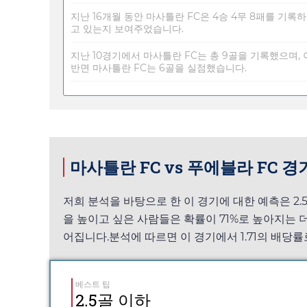
지난 16개월 동안 마사틀란 FC은 4승 4무 8패를 기록
고 있는지 보여주었습니다.
지난 10경기에서 마사틀란 FC는 총 9골을 기록했으며, 
반면 마사틀란 FC는 6골을 실점했습니다.
마사틀란 FC vs 푸에블라 FC 
저희 분석을 바탕으로 한 이 경기에 대한 예측은 2.
을 높이고 싶은 사람들은 확률이 71%로 높아지는 더
어집니다.분석에 따르면 이 경기에서
1.71
의 배당률로
베스트 팁
2.5골 이하