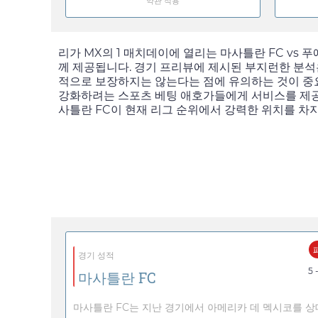
약관 적용
리가 MX의 1 매치데이에 열리는 마사틀란 FC vs 
께 제공됩니다. 경기 프리뷰에 제시된 부지런한 분석
적으로 보장하지는 않는다는 점에 유의하는 것이 중요
강화하려는 스포츠 베팅 애호가들에게 서비스를 제
사틀란 FC이 현재 리그 순위에서 강력한 위치를 차
경기 성적
5 
마사틀란 FC
마사틀란 FC는 지난 경기에서 아메리카 데 멕시코를 상대