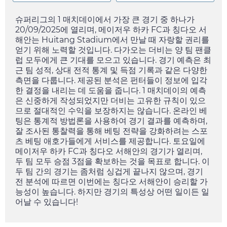
슈퍼리그의 1 매치데이에서 가장 큰 경기 중 하나가
20/09/2025
에 열리며, 메이저우 하카 FC과 칭다오 서
해안는 Huitang Stadium에서 만날 때 자랑할 권리를
얻기 위해 노력할 것입니다. 다가오는 더비는 양 팀 팬클
럽 모두에게 큰 기대를 모으고 있습니다. 경기 예측은 최
근 팀 성적, 상대 전적 통계 및 득점 기록과 같은 다양한
측면을 다룹니다. 제공된 분석은 펀터들이 정보에 입각
한 결정을 내리는 데 도움을 줍니다. 1 매치데이의 예측
은 신중하게 작성되었지만 더비는 고유한 규칙이 있으
므로 절대적인 수익을 보장하지는 않습니다. 온라인 베
팅은 통계적 방법론을 사용하여 경기 결과를 예측하며,
잘 조사된 통찰력을 통해 베팅 전략을 강화하려는 스포
츠 베팅 애호가들에게 서비스를 제공합니다.
토요일
에
메이저우 하카 FC과 칭다오 서해안의 경기가 열리며,
두 팀 모두 승점 3점을 확보하는 것을 목표로 합니다. 이
두 팀 간의 경기는 좀처럼 싱겁게 끝나지 않으며, 경기
전 분석에 따르면 이번에는 칭다오 서해안이 승리할 가
능성이 높습니다. 하지만 경기의 특성상 어떤 일이든 일
어날 수 있습니다!