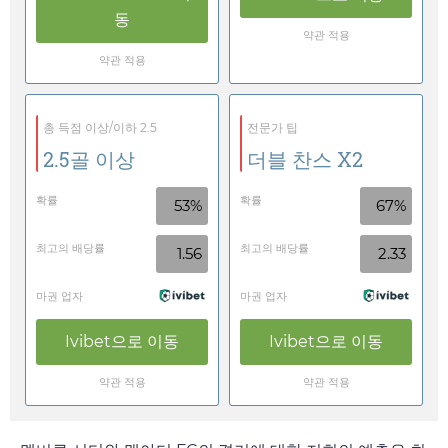
동
약관 적용
약관 적용
총 득점 이상/이하 2.5
전문가 팁
2.5골 이상
더블 찬스 X2
확률
확률
53%
67%
최고의 배당률
최고의 배당률
1.56
2.33
마권 업자
마권 업자
Ivibet
으로 이동
Ivibet
으로 이동
약관 적용
약관 적용