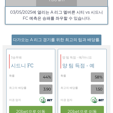
03/05/2025
에 열리는 A 리그 멜버른 시티 vs 시드니
FC 예측은 승패를 좌우할 수 있습니다.
다가오는 A 리그 경기를 위한 최고의 팁과 배당률.
3승무패
양 팀 득점 - 예/아니요
시드니 FC
양 팀 득점 - 예
확률
확률
44%
58%
최고의 배당률
최고의 배당률
3.90
1.50
마권 업자
마권 업자
20bet
으로 이동
20bet
으로 이동