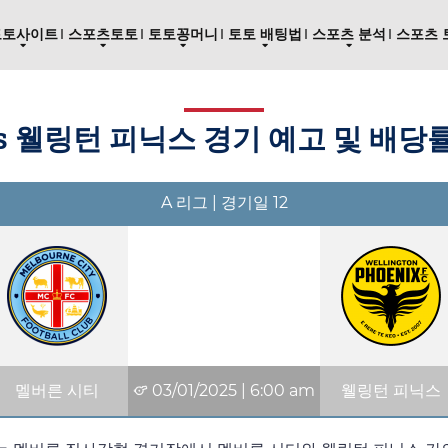
토토사이트
스포츠토토
토토꽁머니
토토 배팅법
스포츠 분석
스포츠 
s 웰링턴 피닉스 경기 예고 및 배당률
A 리그 | 경기일 12
멜버른 시티
03/01/2025
|
6:00 am
웰링턴 피닉스