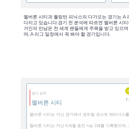
멜버른 시티과 웰링턴 피닉스의 다가오는 경기는 A 
다지고 있습니다.경기 전 분석에 따르면 멜버른 시티
거인의 만남은 전 세계 팬들에게 주목을 받고 있으며
며, A 리그 일정에서 꼭 봐야 할 경기입니다.
경기 성적
1 
멜버른 시티
멜버른 시티는 지난 경기에서 센트럴 코스트 매리너스를 상
멜버른 시티는 지난 6개월 동안 4승 2패를 기록했으며,