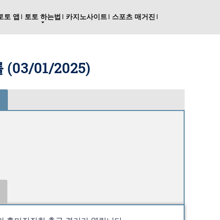
토토 앱
토토 하는법
카지노사이트
스포츠 매거진
 (
03/01/2025
)