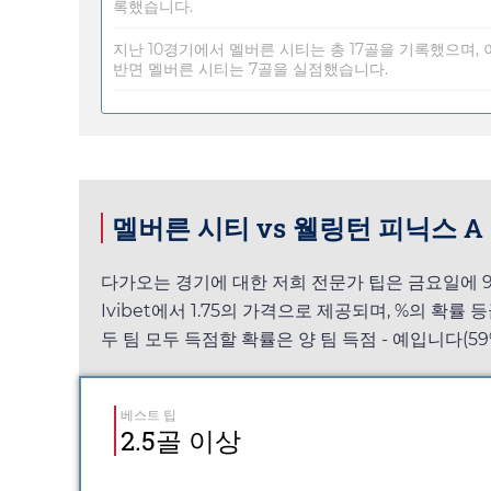
록했습니다.
지난 10경기에서 멜버른 시티는 총 17골을 기록했으며, 
반면 멜버른 시티는 7골을 실점했습니다.
멜버른 시티 vs 웰링턴 피닉스 A
다가오는 경기에 대한 저희 전문가 팁은
금요일
에 
Ivibet
에서
1.75
의 가격으로 제공되며, %의 확률
두 팀 모두 득점할 확률은 양 팀 득점 - 예입니다(59%
베스트 팁
2.5골 이상