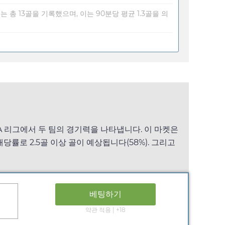
 총 13골을 기록했으며, 이는 90분당 평균 1.3골을 의
 A 리그에서 두 팀의 경기력을 나타냅니다. 이 마켓은
배당률로 2.5골 이상 골이 예상됩니다(58%). 그리고
베팅하기
약관 적용 | +18