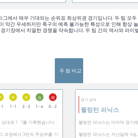
리그에서 매우 기대되는 순위표 최상위권 경기입니다. 두 팀 모두
이 약간 우세하지만 축구의 예측 불가능한 특성으로 인해 항상 놀라
 경기장에서 치열한 경쟁을 약속합니다. 두 팀 간의 역사와 라이
두 팀 비교
무
무
무
승
패
경기 성적
- 1
1 - 1
2 - 2
1 - 4
0 - 2
웰링턴 피닉스
대로 1 - 1를 기록했습니다.
웰링턴 피닉스는 마지막 경기에서
 그 과정에서 3번의 무승부를 기
웰링턴 피닉스는 지난달에 4승, 