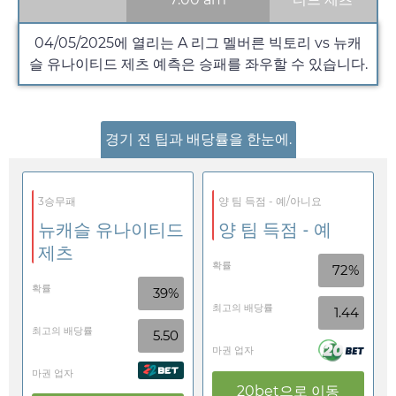
04/05/2025
에 열리는 A 리그 멜버른 빅토리 vs 뉴캐
슬 유나이티드 제츠 예측은 승패를 좌우할 수 있습니다.
경기 전 팁과 배당률을 한눈에.
3승무패
양 팀 득점 - 예/아니요
뉴캐슬 유나이티드
양 팀 득점 - 예
제츠
확률
72%
확률
39%
최고의 배당률
1.44
최고의 배당률
5.50
마권 업자
마권 업자
20bet
으로 이동