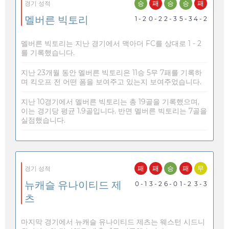
승
패
승
승
패
경기 성적
멜버른 빅토리
1 - 2
0 - 2
2 - 3
5 - 3
4 - 2
멜버른 빅토리는 지난 경기에서 맥아더 FC를 상대로 1 - 2
를 기록했습니다.
지난 23개월 동안 멜버른 빅토리은 11승 5무 7패를 기록하
며 킥오프 전 어떤 폼을 보여주고 있는지 보여주었습니다.
지난 10경기에서 멜버른 빅토리는 총 19골을 기록했으며,
이는 경기당 평균 1.9골입니다. 반면 멜버른 빅토리는 7골을
실점했습니다.
패
패
승
패
무
경기 성적
뉴캐슬 유나이티드 제
0 - 1
3 - 2
6 - 0
1 - 2
3 - 3
츠
마지막 경기에서 뉴캐슬 유나이티드 제츠는 웨스턴 시드니