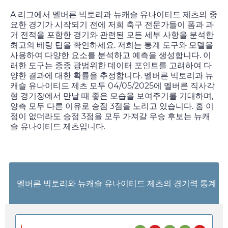
A 리그에서 멜버른 빅토리과 뉴캐슬 유나이티드 제츠의 중
요한 경기가 시작되기 전에 저희 축구 전문가들이 폼과 과
거 전적을 포함한 경기와 관련된 모든 세부 사항을 분석한
최고의 베팅 팁을 확인하세요. 저희는 통계 도구와 모델을
사용하여 다양한 요소를 분석하고 예측을 생성합니다. 이
러한 도구는 종종 광범위한 데이터 포인트를 고려하여 다
양한 결과에 대한 확률을 추정합니다. 멜버른 빅토리과 뉴
캐슬 유나이티드 제츠 모두
04/05/2025
에 멜버른 직사각
형 경기장에서 만날 때 좋은 모습을 보여주기를 기대하며,
양측 모두 다른 이유로 승점 3점을 노리고 있습니다. 홈 이
점이 없더라도 승점 3점을 모두 가져갈 우승 후보는 뉴캐
슬 유나이티드 제츠입니다.
멜버른 빅토리와 뉴캐슬 유나이티드 제츠의 경기력 통계