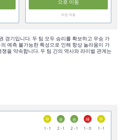
으로 이동
약관 적용
 경기입니다. 두 팀 모두 승리를 확보하고 우승 가
구의 예측 불가능한 특성으로 인해 항상 놀라움이 가
경쟁을 약속합니다. 두 팀 간의 역사와 라이벌 관계는
무
승
승
패
무
1 - 1
2 - 1
2 - 1
1 - 0
1 - 1