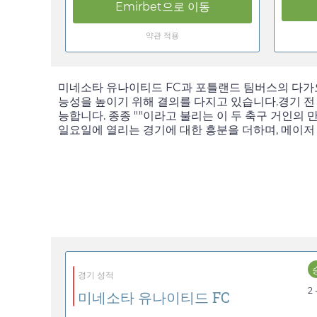
Emirbet
으로 이동
약관 적용
미네소타 유나이티드 FC과 포틀랜드 팀버스의 다가오
능성을 높이기 위해 결의를 다지고 있습니다.경기 전
능합니다. 종종 ""이라고 불리는 이 두 축구 거인의
일요일
에 열리는 경기에 대한 흥분을 더하며, 메이저
경기 성적
2 
미네소타 유나이티드 FC