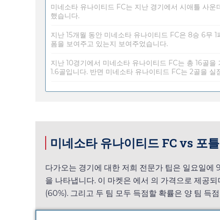
미네소타 유나이티드 FC는 지난 경기에서 시애틀 사운더스 
했습니다.
지난 15개월 동안 미네소타 유나이티드 FC은 8승 6무 
폼을 보여주고 있는지 보여주었습니다.
지난 10경기에서 미네소타 유나이티드 FC는 총 16골을
1.6골입니다. 반면 미네소타 유나이티드 FC는 2골을 
미네소타 유나이티드 FC vs 포
다가오는 경기에 대한 저희 전문가 팁은
일요일
에 
을 나타냅니다. 이 마켓은
에서
의 가격으로 제공되
(60%). 그리고 두 팀 모두 득점할 확률은 양 팀 득점 