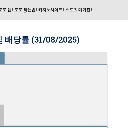
토토 앱
토토 하는법
카지노사이트
스포츠 매거진
 배당률 (
31/08/2025
)
스