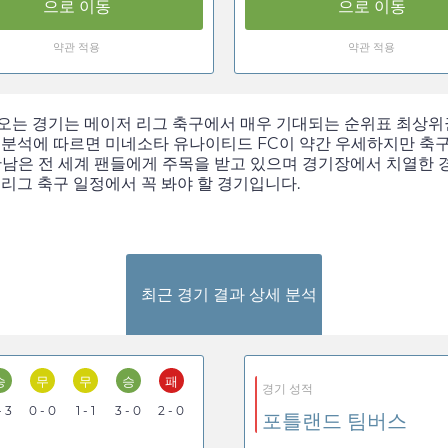
으로 이동
으로 이동
약관 적용
약관 적용
는 경기는 메이저 리그 축구에서 매우 기대되는 순위표 최상위권
 분석에 따르면 미네소타 유나이티드 FC이 약간 우세하지만 축
 만남은 전 세계 팬들에게 주목을 받고 있으며 경기장에서 치열한 
 리그 축구 일정에서 꼭 봐야 할 경기입니다.
최근 경기 결과 상세 분석
승
무
무
승
패
경기 성적
- 3
0 - 0
1 - 1
3 - 0
2 - 0
포틀랜드 팀버스