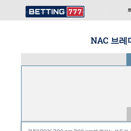
NAC 브레