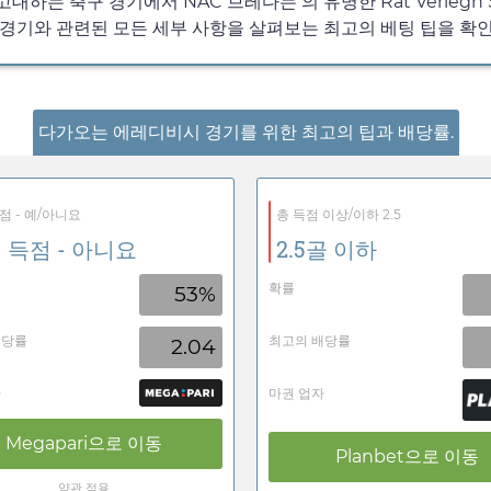
대하는 축구 경기에서 NAC 브레다는 의 유명한 Rat Verlegh
경기와 관련된 모든 세부 사항을 살펴보는 최고의 베팅 팁을 확
다가오는 에레디비시 경기를 위한 최고의 팁과 배당률.
점 - 예/아니요
총 득점 이상/이하 2.5
 득점 - 아니요
2.5골 이하
확률
53%
배당률
최고의 배당률
2.04
자
마권 업자
Megapari
으로 이동
Planbet
으로 이동
약관 적용