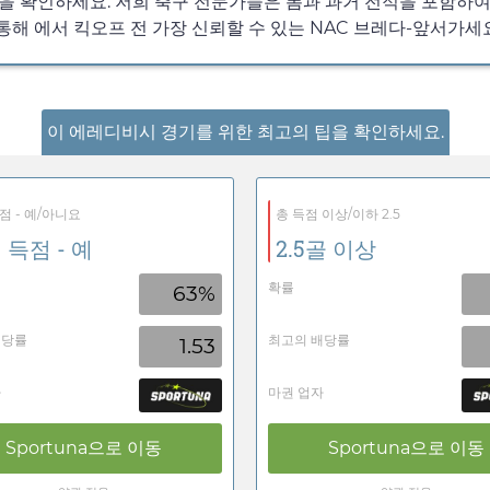
을 확인하세요. 저희 축구 전문가들은 폼과 과거 전적을 포함하여
통해 에서 킥오프 전 가장 신뢰할 수 있는 NAC 브레다-앞서가
이 에레디비시 경기를 위한 최고의 팁을 확인하세요.
점 - 예/아니요
총 득점 이상/이하 2.5
 득점 - 예
2.5골 이상
확률
63%
배당률
최고의 배당률
1.53
자
마권 업자
Sportuna
으로 이동
Sportuna
으로 이동