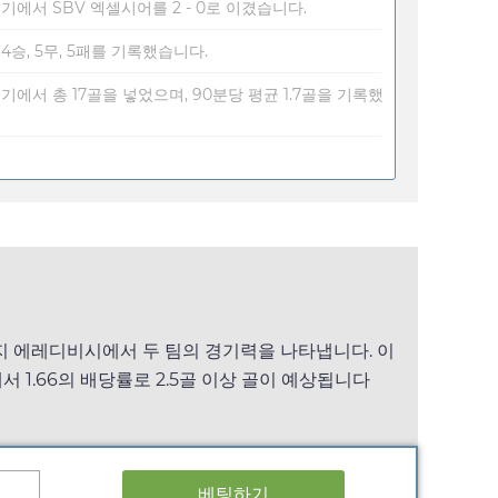
에서 SBV 엑셀시어를 2 - 0로 이겼습니다.
승, 5무, 5패를 기록했습니다.
에서 총 17골을 넣었으며, 90분당 평균 1.7골을 기록했
까지 에레디비시에서 두 팀의 경기력을 나타냅니다. 이
에서
1.66
의 배당률로 2.5골 이상 골이 예상됩니다
베팅하기