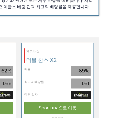
 경기와 관련된 모든 세부 사항을 살펴봅니다. 저희
세요 이글스 베팅 팁과 최고의 배당률을 제공합니다.
전문가 팁
더블 찬스 X2
확률
62%
69%
최고의 배당률
1.66
1.61
마권 업자
Sportuna
으로 이동