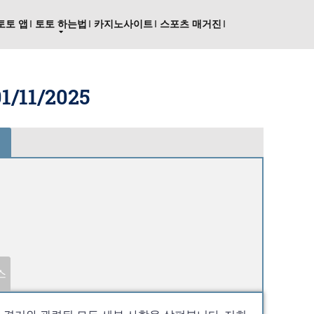
토토 앱
토토 하는법
카지노사이트
스포츠 매거진
01/11/2025
스