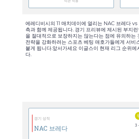
약관 적용
에레디비시의 11 매치데이에 열리는 NAC 브레다 vs
측과 함께 제공됩니다. 경기 프리뷰에 제시된 부지런
을 절대적으로 보장하지는 않는다는 점에 유의하는 것
전략을 강화하려는 스포츠 베팅 애호가들에게 서비
붙게 됩니다.앞서가세요 이글스이 현재 리그 순위에서
다.
경기 성적
3 
NAC 브레다