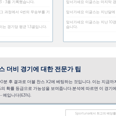
 - 3를 기록했습니다.
앞서가세요 이글스는 마지막 경기
 그 과정에서 4번의 무승부를 기
앞서가세요 이글스는 지난달에 4
앞서가세요 이글스는 지난 10경기
이는 경기당 평균 1.3골입니다.
습니다.
글스 더비 경기에 대한 전문가 팁
90분 후 결과로 더블 찬스 X2에 베팅하는 것입니다. 이는 지금
 %의 확률 등급으로 가능성을 보여줍니다.분석에 따르면 이 경기
- 예입니다(63%).
Sportuna
에서 최고의 배당률