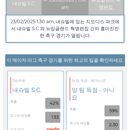
내슈빌 S.C.
am
명편집
23/02/2025
1:30 am
, 내슈빌에 있는 지오디스 파크에
서 내슈빌 S.C.와 뉴잉글랜드 혁명편집 간의 흥미진진
한 축구 경기가 열립니다.
이 메이저 리그 축구 경기를 위한 최고의 팁을 확인하세요.
3승무패
양 팀 득점 - 예/아니요
내슈빌 S.C.
양 팀 득점 - 아니
요
확률
42%
확률
59%
최고의 배당률
1.93
최고의 배당률
2.30
마권 업자