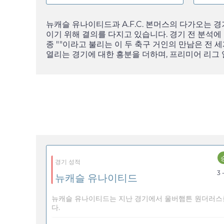
뉴캐슬 유나이티드과 A.F.C. 본머스의 다가오는 
이기 위해 결의를 다지고 있습니다. 경기 전 분석
종 ""이라고 불리는 이 두 축구 거인의 만남은 전
열리는 경기에 대한 흥분을 더하며, 프리미어 리그 
경기 성적
3 
뉴캐슬 유나이티드
뉴캐슬 유나이티드는 지난 경기에서 울버햄튼 원더러스를 
다.