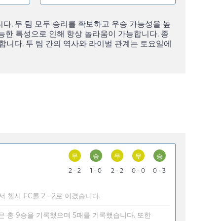
다. 두 팀 모두 승리를 확보하고 우승 가능성을 높
능한 특성으로 인해 항상 놀라움이 가능합니다. 종
합니다. 두 팀 간의 역사와 라이벌 관계는
토요일
에
무
승
무
무
승
2 - 2
1 - 0
2 - 2
0 - 0
0 - 3
서 첼시 FC를 2 - 2로 이겼습니다.
머스은 총 9승을 기록했으며 5패를 기록했습니다. 또한