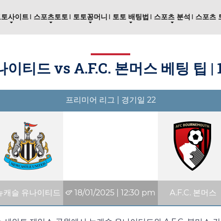
토토사이트
스포츠토토
토토꽁머니
토토 배팅법
스포츠 분석
스포츠 
티드 vs A.F.C. 본머스 베팅 팁 |
프리미어 리그 | 경기일 22
뉴캐슬 유나이티드
18/01/2025
|
12:30 pm
A.F.C. 본머스