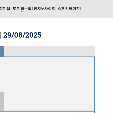
토토 앱
토토 하는법
카지노사이트
스포츠 매거진
|
29/08/2025
럴