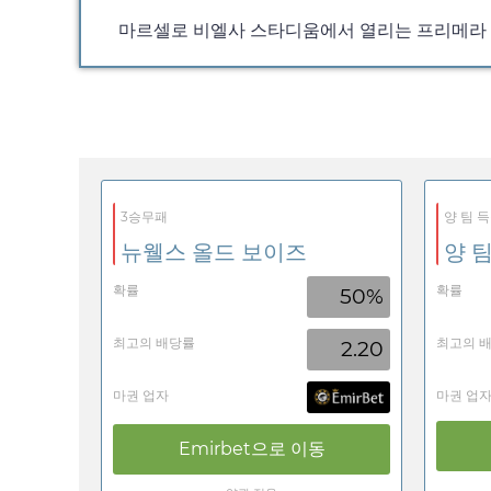
마르셀로 비엘사 스타디움에서 열리는 프리메라 디
3승무패
양 팀 득
뉴웰스 올드 보이즈
양 팀
확률
확률
50%
최고의 배당률
최고의 
2.20
마권 업자
마권 업
Emirbet
으로 이동