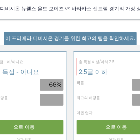
비시온 뉴웰스 올드 보이즈 vs 바라카스 센트럴 경기의 가장 상
이 프리메라 디비시온 경기를 위한 최고의 팁을 확인하세요.
점 - 예/아니요
총 득점 이상/이하 2.5
 득점 - 아니요
2.5골 이하
확률
68%
배당률
최고의 배당률
-
자
마권 업자
으로 이동
으로 이동
약관 적용
약관 적용