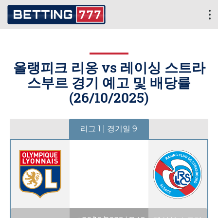
올랭피크 리옹 vs 레이싱 스트라
스부르 경기 예고 및 배당률
(
26/10/2025
)
리그 1 | 경기일 9