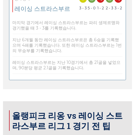
레이싱 스트라스부르
3 - 3
5 - 0
1 - 2
2 - 3
3 - 2
마지막 경기에서 레이싱 스트라스부르는 파리 생제르맹와
경기했을 때 3 - 3를 기록했습니다.
지난 6개월 동안 레이싱 스트라스부르은 총 6승을 기록했
으며 4패를 기록했습니다. 또한 레이싱 스트라스부르는 1번
의 무승부를 기록했습니다.
레이싱 스트라스부르는 지난 10경기에서 총 21골을 넣었으
며, 90분당 평균 2.1골을 기록했습니다.
올랭피크 리옹 vs 레이싱 스트
라스부르 리그 1 경기 전 팁