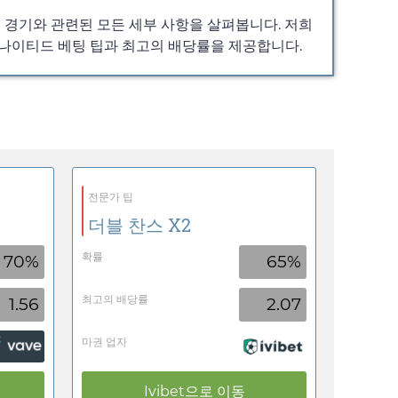
 경기와 관련된 모든 세부 사항을 살펴봅니다. 저희
 유나이티드 베팅 팁과 최고의 배당률을 제공합니다.
전문가 팁
더블 찬스 X2
확률
70%
65%
최고의 배당률
1.56
2.07
마권 업자
Ivibet
으로 이동