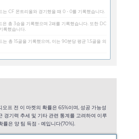
는 CF 몬트리올와 경기했을 때 0 - 0를 기록했습니다.
드은 총 3승을 기록했으며 2패를 기록했습니다. 또한 DC
기록했습니다.
는 총 15골을 기록했으며, 이는 90분당 평균 1.5골을 의
킥오프 전 이 마켓의 확률은 65%이며, 성공 가능성
최근 경기력 추세 및 기타 관련 통계를 고려하여 이루
률은 양 팀 득점 - 예입니다(70%).