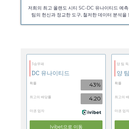
저희의 최고 올랜도 시티 SC-DC 유나이티드 예
팀의 헌신과 정교한 도구, 철저한 데이터 분석을 
3승무패
양 팀 득
DC 유나이티드
양 팀
확률
확률
43%
최고의 배당률
최고의 
4.20
마권 업자
마권 업
Ivibet
으로 이동