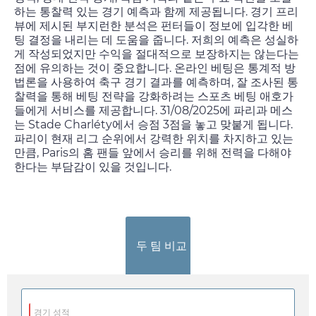
하는 통찰력 있는 경기 예측과 함께 제공됩니다. 경기 프리
뷰에 제시된 부지런한 분석은 펀터들이 정보에 입각한 베
팅 결정을 내리는 데 도움을 줍니다. 저희의 예측은 성실하
게 작성되었지만 수익을 절대적으로 보장하지는 않는다는
점에 유의하는 것이 중요합니다. 온라인 베팅은 통계적 방
법론을 사용하여 축구 경기 결과를 예측하며, 잘 조사된 통
찰력을 통해 베팅 전략을 강화하려는 스포츠 베팅 애호가
들에게 서비스를 제공합니다.
31/08/2025
에 파리과 메스
는 Stade Charléty에서 승점 3점을 놓고 맞붙게 됩니다.
파리이 현재 리그 순위에서 강력한 위치를 차지하고 있는
만큼, Paris의 홈 팬들 앞에서 승리를 위해 전력을 다해야
한다는 부담감이 있을 것입니다.
두 팀 비교
경기 성적