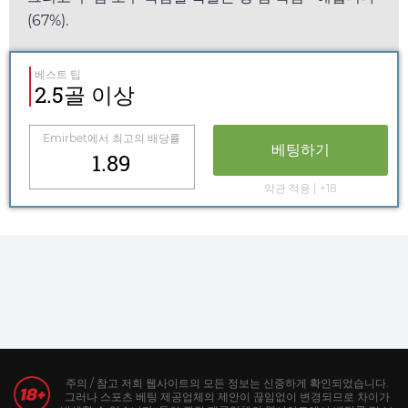
(67%).
베스트 팁
2.5골 이상
Emirbet
에서 최고의 배당률
베팅하기
1.89
약관 적용 | +18
주의 / 참고 저희 웹사이트의 모든 정보는 신중하게 확인되었습니다.
그러나 스포츠 베팅 제공업체의 제안이 끊임없이 변경되므로 차이가