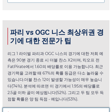
파리 vs OGC 니스 최상위권 경
기에 대한 전문가 팁
리그 1 라이벌 파리과 OGC 니스의 경기에 대한 저희 예
측은 90분 경기 종료 시 더블 찬스 X2이며, 킥오프 전
FatPirate
에서
1.60
의 배당률로 이용 가능합니다. 최근
경기력을 고려할 때 67%의 확률 등급은 다소 놀라울 수
있습니다.더블 찬스 12이 발생할 가능성이 매우 높습니
다(74%). 분석에 따르면 이 경기에서
1.95
의 배당률로
2.5골 이하 골이 예상됩니다(52%). 그리고 두 팀 모두 득
점할 확률은 양 팀 득점 - 예입니다(53%).