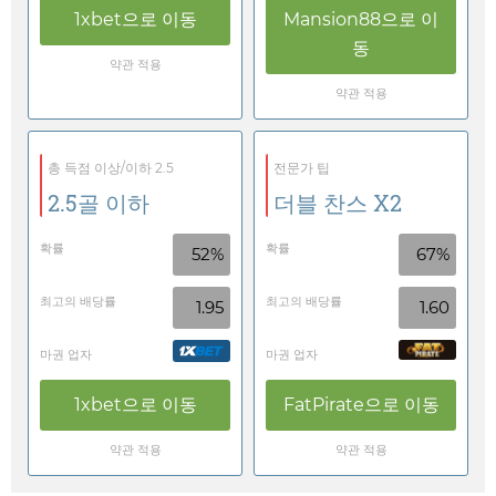
1xbet
으로 이동
Mansion88
으로 이
동
약관 적용
약관 적용
총 득점 이상/이하 2.5
전문가 팁
2.5골 이하
더블 찬스 X2
확률
확률
52%
67%
최고의 배당률
최고의 배당률
1.95
1.60
마권 업자
마권 업자
1xbet
으로 이동
FatPirate
으로 이동
약관 적용
약관 적용