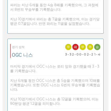
파리는 지난 6개월 동안 4승 8패를 기록했으며, 그 과정에
서 8번의 무승부를 기록했습니다.
지난 10경기에서 파리는 총 7골을 기록했으며, 이는 경기당
평균 0.7골입니다. 반면 파리는 11골을 실점했습니다.
무
패
무
무
승
경기 성적
OGC 니스
3 - 3
2 - 0
0 - 0
2 - 2
1 - 4
마지막 경기에서 OGC 니스는 로리 앙와 경기했을 때 3 - 3
를 기록했습니다.
지난 6개월 동안 OGC 니스은 총 5승을 기록했으며 10패를
기록했습니다. 또한 OGC 니스는 6번의 무승부를 기록했습
니다.
지난 10경기에서 OGC 니스는 총 12골을 기록했으며, 이는
90분당 평균 1.2골을 의미합니다.