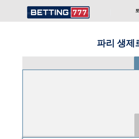
파리 생제르