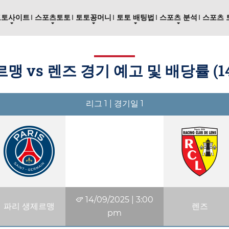
토토사이트
스포츠토토
토토꽁머니
토토 배팅법
스포츠 분석
스포츠 
맹 vs 렌즈 경기 예고 및 배당률 (
1
리그 1 | 경기일 1
14/09/2025
|
3:00
파리 생제르맹
렌즈
pm