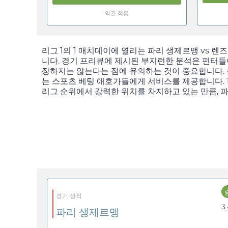
약관 적용
리그 1의 1 매치데이에 열리는 파리 생제르맹 vs 렌
니다. 경기 프리뷰에 제시된 부지런한 분석은 펀터들
장하지는 않는다는 점에 유의하는 것이 중요합니다. 
는 스포츠 베팅 애호가들에게 서비스를 제공합니다.
리그 순위에서 강력한 위치를 차지하고 있는 만큼, 
경기 성적
3 
파리 생제르맹