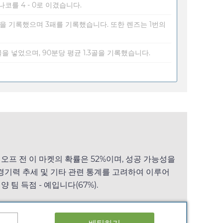
코를 4 - 0로 이겼습니다.
승을 기록했으며 3패를 기록했습니다. 또한 렌즈는 1번의
골을 넣었으며, 90분당 평균 1.3골을 기록했습니다.
킥오프 전 이 마켓의 확률은 52%이며, 성공 가능성을
 경기력 추세 및 기타 관련 통계를 고려하여 이루어
 팀 득점 - 예입니다(67%).