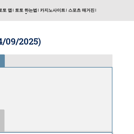
토토 앱
토토 하는법
카지노사이트
스포츠 매거진
4/09/2025
)