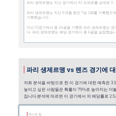
파리 생제르맹는 지난 경기에서 AJ 오세르를 상대로 3 -
파리 생제르맹는 지난 6개월 동안 7승 2패를 기록했으며
기록했습니다.
지난 10경기에서 총 26골을 기록한 파리 생제르맹는 경
다. 파리 생제르맹는 해당 경기에서 총 6골을 실점했습니
파리 생제르맹 vs 렌즈 경기에 
저희 분석을 바탕으로 한 이 경기에 대한 예측은 3.
높이고 싶은 사람들은 확률이 79%로 높아지는 더블 
집니다.분석에 따르면 이 경기에서
의 배당률로 2.5
베스트 팁