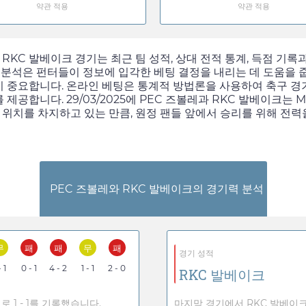
약관 적용
약관 적용
 RKC 발베이크 경기는 최근 팀 성적, 상대 전적 통계, 득점 기
 분석은 펀터들이 정보에 입각한 베팅 결정을 내리는 데 도움을
중요합니다. 온라인 베팅은 통계적 방법론을 사용하여 축구 경기
를 제공합니다.
29/03/2025
에 PEC 즈볼레과 RKC 발베이크는 
7 위치를 차지하고 있는 만큼, 원정 팬들 앞에서 승리를 위해 전
PEC 즈볼레와 RKC 발베이크의 경기력 분석
무
패
패
무
패
경기 성적
- 1
0 - 1
4 - 2
1 - 1
2 - 0
RKC 발베이크
1 - 1를 기록했습니다.
마지막 경기에서 RKC 발베이크