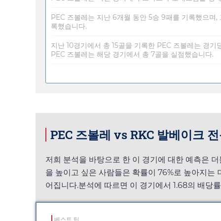
PEC 즈볼레는 지난 6개월 동안 5승 9패를 기록했으며,
록했습니다.
지난 10경기에서 총 15골을 기록한 PEC 즈볼레는 경기당
PEC 즈볼레는 해당 경기에서 총 7골을 실점했습니다.
PEC 즈볼레 vs RKC 발베이크 
저희 분석을 바탕으로 한 이 경기에 대한 예측은 더
을 높이고 싶은 사람들은 확률이 76%로 높아지는 더
어집니다.분석에 따르면 이 경기에서
1.68
의 배당률로
베스트 팁