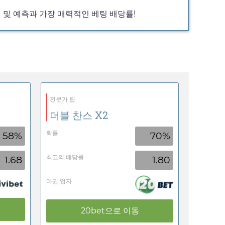
계 및 예측과 가장 매력적인 베팅 배당률!
전문가 팁
더블 찬스 X2
확률
58%
70%
최고의 배당률
1.68
1.80
마권 업자
20bet
으로 이동