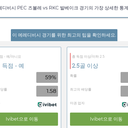
디비시 PEC 즈볼레 vs RKC 발베이크 경기의 가장 상세한 통
이 에레디비시 경기를 위한 최고의 팁을 확인하세요.
점 - 예/아니요
총 득점 이상/이하 2.5
 득점 - 예
2.5골 이상
확률
59%
배당률
최고의 배당률
1.58
자
마권 업자
Ivibet
으로 이동
Ivibet
으로 이동