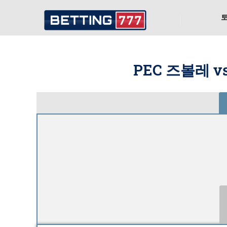
PEC 즈볼레 v