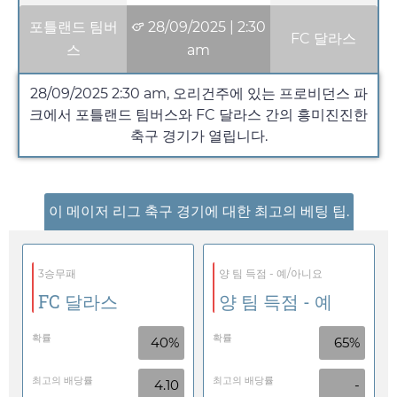
포틀랜드 팀버
28/09/2025
|
2:30
FC 달라스
스
am
28/09/2025
2:30 am
, 오리건주에 있는 프로비던스 파
크에서 포틀랜드 팀버스와 FC 달라스 간의 흥미진진한
축구 경기가 열립니다.
이 메이저 리그 축구 경기에 대한 최고의 베팅 팁.
3승무패
양 팀 득점 - 예/아니요
FC 달라스
양 팀 득점 - 예
확률
확률
40%
65%
최고의 배당률
최고의 배당률
4.10
-