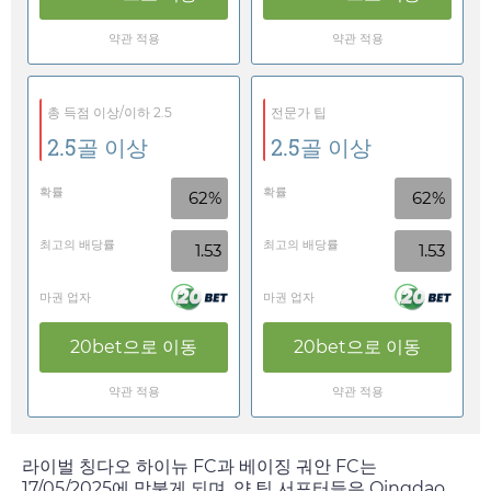
약관 적용
약관 적용
총 득점 이상/이하 2.5
전문가 팁
2.5골 이상
2.5골 이상
확률
확률
62%
62%
최고의 배당률
최고의 배당률
1.53
1.53
마권 업자
마권 업자
20bet
으로 이동
20bet
으로 이동
약관 적용
약관 적용
라이벌 칭다오 하이뉴 FC과 베이징 궈안 FC는
17/05/2025
에 맞붙게 되며, 양 팀 서포터들은 Qingdao