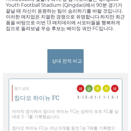
Youth Football Stadium (Qingdao)에서 90분 경기가
끝날 때 자신이 응원하는 팀이 승리하기를 바랄 것입니다.
이러한 매치업은 치열한 경쟁으로 유명합니다.하지만 최근
폼을 바탕으로 이번 13 매치데이에 서포터들을 행복하게
집으로 돌려보낼 우승 후보는 베이징 궈안 FC입니다.
상대 전적 비교
패
승
무
무
패
경기 성적
칭다오 하이뉴 FC
3 - 1
3 - 0
1 - 1
1 - 1
3 - 1
마지막 경기에서 칭다오 하이뉴 FC는 상하이 포트 FC를 상
대로 3 - 1를 기록했습니다.
칭다오 하이뉴 FC는 지난 6개월 동안 1승 7패를 기록했으