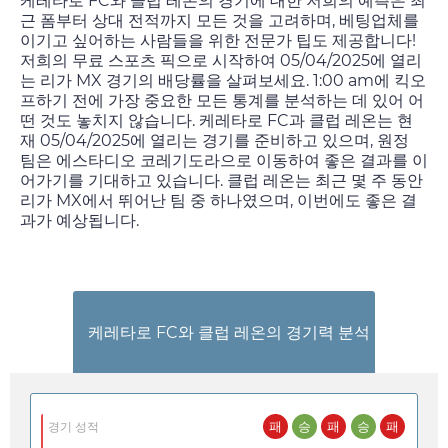
케레타로 FC와 클럽 레온의 경기에 대한 저희의 예측은 최
근 폼부터 상대 전적까지 모든 것을 고려하며, 베팅업체를
이기고 싶어하는 사람들을 위한 전문가 팁도 제공합니다!
저희의 무료 스포츠 픽으로 시작하여
05/04/2025
에 열리
는 리가 MX 경기의 배당률을 살펴보세요.
1:00 am
에 킥오
프하기 전에 가장 중요한 모든 통계를 분석하는 데 있어 어
떤 것도 놓치지 않습니다. 케레타로 FC과 클럽 레온는 현
재
05/04/2025
에 열리는 경기를 준비하고 있으며, 원정
팀은 에스타디오 코레기도라으로 이동하여 좋은 결과를 이
어가기를 기대하고 있습니다. 클럽 레온는 최근 몇 주 동안
리가 MX에서 뛰어난 팀 중 하나였으며, 이번에도 좋은 결
과가 예상됩니다.
케레타로 FC와 클럽 레온의 경기력 분석
패
승
패
승
패
경기 성적