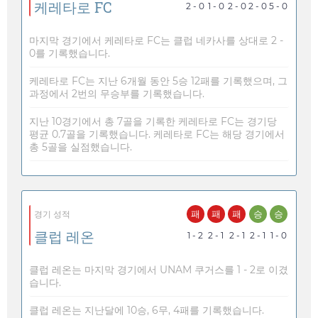
케레타로 FC
2 - 0
1 - 0
2 - 0
2 - 0
5 - 0
마지막 경기에서 케레타로 FC는 클럽 네카사를 상대로 2 -
0를 기록했습니다.
케레타로 FC는 지난 6개월 동안 5승 12패를 기록했으며, 그
과정에서 2번의 무승부를 기록했습니다.
지난 10경기에서 총 7골을 기록한 케레타로 FC는 경기당
평균 0.7골을 기록했습니다. 케레타로 FC는 해당 경기에서
총 5골을 실점했습니다.
패
패
패
승
승
경기 성적
클럽 레온
1 - 2
2 - 1
2 - 1
2 - 1
1 - 0
클럽 레온는 마지막 경기에서 UNAM 쿠거스를 1 - 2로 이겼
습니다.
클럽 레온는 지난달에 10승, 6무, 4패를 기록했습니다.