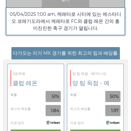
05/04/2025
1:00 am
, 케레타로 시티에 있는 에스타디
오 코레기도라에서 케레타로 FC와 클럽 레온 간의 흥
미진진한 축구 경기가 열립니다.
다가오는 리가 MX 경기를 위한 최고의 팁과 배당률.
3승무패
양 팀 득점 - 예/아니요
클럽 레온
양 팀 득점 - 예
확률
확률
51%
50%
최고의 배당률
최고의 배당률
1.84
1.97
마권 업자
마권 업자