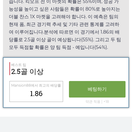
습니다. 킥오프 전 이 마켓의 확률은 55%이며, 성공 가
능성을 높이고 싶은 사람들은 확률이 80%로 높아지는
더블 찬스 1X 마켓을 고려해야 합니다. 이 예측은 팀의
현재 폼, 최근 경기력 추세 및 기타 관련 통계를 고려하
여 이루어집니다.분석에 따르면 이 경기에서
1.86
의 배
당률로 2.5골 이상 골이 예상됩니다(55%). 그리고 두 팀
모두 득점할 확률은 양 팀 득점 - 예입니다(54%).
베스트 팁
2.5골 이상
Mansion88
에서 최고의 배당률
베팅하기
1.86
약관 적용 | +18