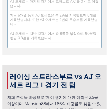
AJ 오세르는 마지막 경기에서 르아브르 A.C.를 0 - 1로 이겼
습니다.
지난 6개월 동안 AJ 오세르은 총 2승을 기록했으며 8패를
기록했습니다. 또한 AJ 오세르는 2번의 무승부를 기록했습
니다.
AJ 오세르는 지난 10경기에서 총 8골을 넣었으며, 90분당
평균 0.8골을 기록했습니다.
레이싱 스트라스부르 vs AJ 오
세르 리그 1 경기 전 팁
저희 분석을 바탕으로 한 이 경기에 대한 예측은 2.5골
이상이며,
Mansion88
에서
1.86
의 배당률로 찾을 수 있