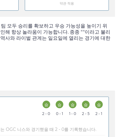
약관 적용
 팀 모두 승리를 확보하고 우승 가능성을 높이기 위
인해 항상 놀라움이 가능합니다. 종종 ""이라고 불리
의 역사와 라이벌 관계는
일요일
에 열리는 경기에 대한
승
승
승
승
승
2 - 0
0 - 1
1 - 0
2 - 5
2 - 1
 OGC 니스와 경기했을 때 2 - 0를 기록했습니다.