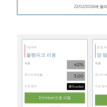
22/02/2026
에 열리
3승무패
양 팀 득
올랭피크 리옹
양 팀
확률
확률
42%
최고의 배당률
최고의 
3.00
마권 업자
마권 업
Emirbet
으로 이동