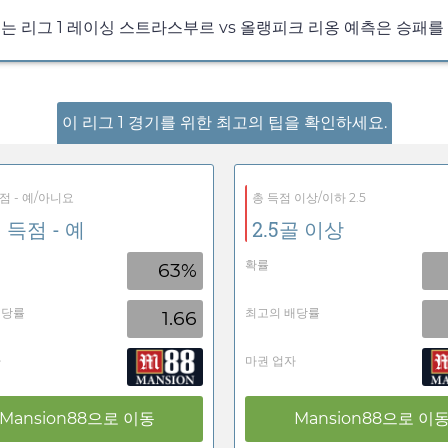
는 리그 1 레이싱 스트라스부르 vs 올랭피크 리옹 예측은 승패를
이 리그 1 경기를 위한 최고의 팁을 확인하세요.
점 - 예/아니요
총 득점 이상/이하 2.5
 득점 - 예
2.5골 이상
확률
63%
배당률
최고의 배당률
1.66
자
마권 업자
Mansion88
으로 이동
Mansion88
으로 이