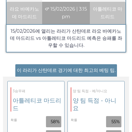
라요 바예카노
15/02/2026
|
3:15
아틀레티코 마
데 마드리드
pm
드리드
15/02/2026
에 열리는 라리가 산탄데르 라요 바예카노
데 마드리드 vs 아틀레티코 마드리드 예측은 승패를 좌
우할 수 있습니다.
이 라리가 산탄데르 경기에 대한 최고의 베팅 팁.
3승무패
양 팀 득점 - 예/아니요
아틀레티코 마드리
양 팀 득점 - 아니
드
요
확률
확률
58%
55%