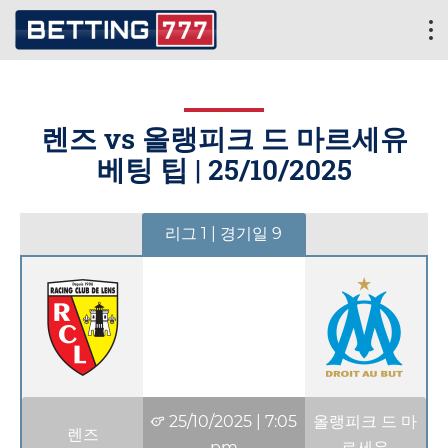
렌즈 vs 올랭피크 드 마르세유
베팅 팁 |
25/10/2025
리그 1 | 경기일 9
25/10/2025
|
7:05
올랭피크 드 마
렌즈
pm
르세유