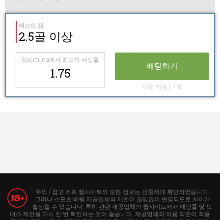
베스트 팁
2.5골 이상
Sportuna
에서 최고의 배당률
베팅하기
1.75
약관 적용 | +18
주의 / 참고 저희 웹사이트의 모든 정보는 신중하게 확인되었습니다.
그러나 스포츠 베팅 제공업체의 제안이 끊임없이 변경되므로 차이가
발생할 수 있습니다. 특히 관련 제공업체의 웹사이트에서 배당률 및 보
너스 제안을 다시 한 번 확인하는 것이 좋습니다. 제공업체의 이용 약관이 적용