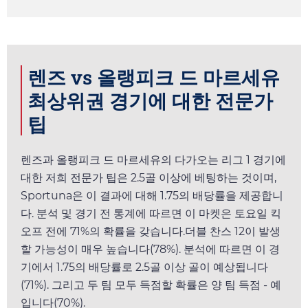
렌즈 vs 올랭피크 드 마르세유
최상위권 경기에 대한 전문가
팁
렌즈과 올랭피크 드 마르세유의 다가오는 리그 1 경기에
대한 저희 전문가 팁은 2.5골 이상에 베팅하는 것이며,
Sportuna
은 이 결과에 대해
1.75
의 배당률을 제공합니
다. 분석 및 경기 전 통계에 따르면 이 마켓은
토요일
킥
오프 전에 71%의 확률을 갖습니다.더블 찬스 12이 발생
할 가능성이 매우 높습니다(78%). 분석에 따르면 이 경
기에서
1.75
의 배당률로 2.5골 이상 골이 예상됩니다
(71%). 그리고 두 팀 모두 득점할 확률은 양 팀 득점 - 예
입니다(70%).