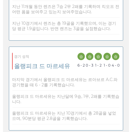
지난 11개월 동안 렌즈은 7승 2무 2패를 기록하며 킥오프 전
어떤 폼을 보여주고 있는지 보여주었습니다.
지난 10경기에서 렌즈는 총 19골을 기록했으며, 이는 경기
당 평균 1.9골입니다. 반면 렌즈는 3골을 실점했습니다.
승
승
승
승
승
경기 성적
올랭피크 드 마르세유
6 - 2
0 - 3
1 - 2
1 - 0
4 - 0
마지막 경기에서 올랭피크 드 마르세유는 르아브르 A.C.와
경기했을 때 6 - 2를 기록했습니다.
올랭피크 드 마르세유는 지난달에 9승, 1무, 2패를 기록했습
니다.
올랭피크 드 마르세유는 지난 10경기에서 총 28골을 넣었
으며, 90분당 평균 2.8골을 기록했습니다.