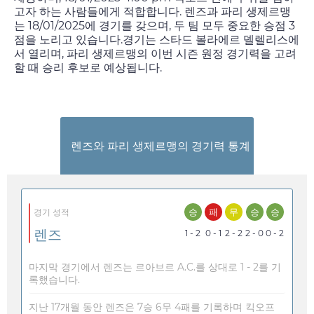
고자 하는 사람들에게 적합합니다. 렌즈과 파리 생제르맹
는
18/01/2025
에 경기를 갖으며, 두 팀 모두 중요한 승점 3
점을 노리고 있습니다.경기는 스타드 볼라에르 델렐리스에
서 열리며, 파리 생제르맹의 이번 시즌 원정 경기력을 고려
할 때 승리 후보로 예상됩니다.
렌즈와 파리 생제르맹의 경기력 통계
승
패
무
승
승
경기 성적
렌즈
1 - 2
0 - 1
2 - 2
2 - 0
0 - 2
마지막 경기에서 렌즈는 르아브르 A.C.를 상대로 1 - 2를 기
록했습니다.
지난 17개월 동안 렌즈은 7승 6무 4패를 기록하며 킥오프