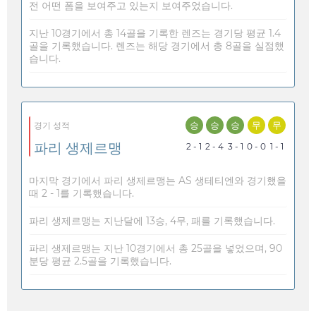
전 어떤 폼을 보여주고 있는지 보여주었습니다.
지난 10경기에서 총 14골을 기록한 렌즈는 경기당 평균 1.4
골을 기록했습니다. 렌즈는 해당 경기에서 총 8골을 실점했
습니다.
승
승
승
무
무
경기 성적
파리 생제르맹
2 - 1
2 - 4
3 - 1
0 - 0
1 - 1
마지막 경기에서 파리 생제르맹는 AS 생테티엔와 경기했을
때 2 - 1를 기록했습니다.
파리 생제르맹는 지난달에 13승, 4무, 패를 기록했습니다.
파리 생제르맹는 지난 10경기에서 총 25골을 넣었으며, 90
분당 평균 2.5골을 기록했습니다.