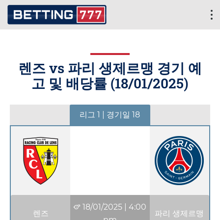
렌즈 vs 파리 생제르맹 경기 예
고 및 배당률 (
18/01/2025
)
리그 1 | 경기일 18
18/01/2025
|
4:00
렌즈
파리 생제르맹
pm