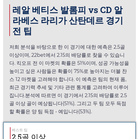
레알 베티스 발롬피 vs CD 알
라베스 라리가 산탄데르 경기
전 팁
저희 분석을 바탕으로 한 이 경기에 대한 예측은 2.5골
이상이며,
22bet
에서
2.15
의 배당률로 찾을 수 있습니
다. 킥오프 전 이 마켓의 확률은 51%이며, 성공 가능성을
높이고 싶은 사람들은 확률이 75%로 높아지는 더블 찬
스 12 마켓을 고려해야 합니다. 이 예측은 팀의 현재 폼,
최근 경기력 추세 및 기타 관련 통계를 고려하여 이루어
집니다.분석에 따르면 이 경기에서
2.15
의 배당률로 2.5
골 이상 골이 예상됩니다(51%). 그리고 두 팀 모두 득점
할 확률은 양 팀 득점 - 예입니다(53%).
베스트 팁
2.5골 이상