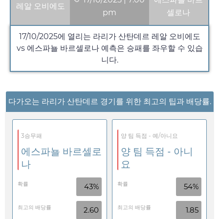
레알 오비에도
pm
셀로나
17/10/2025
에 열리는 라리가 산탄데르 레알 오비에도
vs 에스파뇰 바르셀로나 예측은 승패를 좌우할 수 있습
니다.
다가오는 라리가 산탄데르 경기를 위한 최고의 팁과 배당률.
3승무패
양 팀 득점 - 예/아니요
에스파뇰 바르셀로
양 팀 득점 - 아니
나
요
확률
확률
43%
54%
최고의 배당률
최고의 배당률
2.60
1.85