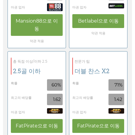
마권 업자
마권 업자
Mansion88
으로 이
Betlabel
으로 이동
동
약관 적용
약관 적용
총 득점 이상/이하 2.5
전문가 팁
2.5골 이하
더블 찬스 X2
확률
확률
60%
71%
최고의 배당률
최고의 배당률
1.62
1.42
마권 업자
마권 업자
FatPirate
으로 이동
FatPirate
으로 이동