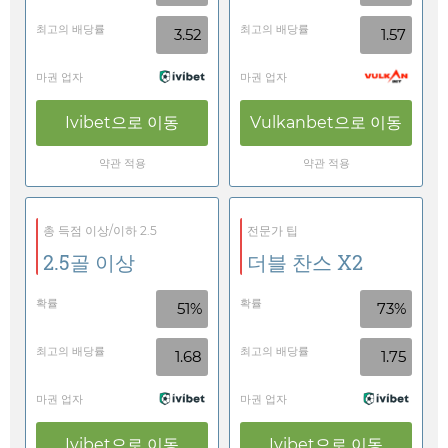
최고의 배당률
최고의 배당률
3.52
1.57
마권 업자
마권 업자
Ivibet
으로 이동
Vulkanbet
으로 이동
약관 적용
약관 적용
총 득점 이상/이하 2.5
전문가 팁
2.5골 이상
더블 찬스 X2
확률
확률
51%
73%
최고의 배당률
최고의 배당률
1.68
1.75
마권 업자
마권 업자
Ivibet
으로 이동
Ivibet
으로 이동