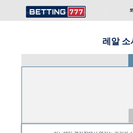
레알 소시