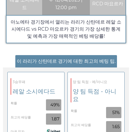
RCD 마요르카
드
12:00 pm
아노에타 경기장에서 열리는 라리가 산탄데르 레알 소
시에다드 vs RCD 마요르카 경기의 가장 상세한 통계
및 예측과 가장 매력적인 베팅 배당률!
이 라리가 산탄데르 경기에 대한 최고의 베팅 팁.
3승무패
양 팀 득점 - 예/아니요
레알 소시에다드
양 팀 득점 - 아니
요
확률
49%
확률
51%
최고의 배당률
1.87
최고의 배당률
1.65
마권 업자