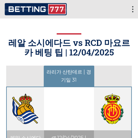
레알 소시에다드 vs RCD 마요르
카 베팅 팁 |
12/04/2025
라리가 산탄데르 | 경
기일 31
레알 소시에다
12/04/2025
|