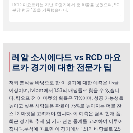
RCD 마요르카는 지난 10경기에서 총 10골을 넣었으며, 90
분당 평균 1골을 기록했습니다.
레알 소시에다드 vs RCD 마요
르카 경기에 대한 전문가 팁
저희 분석을 바탕으로 한 이 경기에 대한 예측은 1.5골
이상이며,
Ivibet
에서
1.53
의 배당률로 찾을 수 있습니
다. 킥오프 전 이 마켓의 확률은 71%이며, 성공 가능성을
높이고 싶은 사람들은 확률이 75%로 높아지는 더블 찬
스 1X 마켓을 고려해야 합니다. 이 예측은 팀의 현재 폼,
최근 경기력 추세 및 기타 관련 통계를 고려하여 이루어
집니다.분석에 따르면 이 경기에서
1.51
의 배당률로 2.5