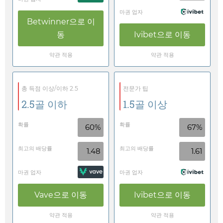
마권 업자
Betwinner
으로 이
동
Ivibet
으로 이동
약관 적용
약관 적용
총 득점 이상/이하 2.5
전문가 팁
2.5골 이하
1.5골 이상
확률
확률
60%
67%
최고의 배당률
최고의 배당률
1.48
1.61
마권 업자
마권 업자
Vave
으로 이동
Ivibet
으로 이동
약관 적용
약관 적용