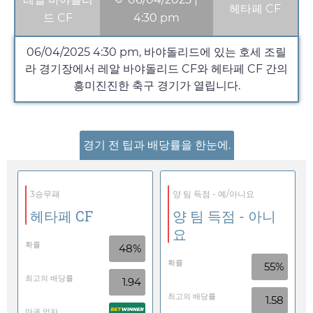
헤타페 CF
드 CF
4:30 pm
06/04/2025
4:30 pm
, 바야돌리드에 있는 호세 조릴
라 경기장에서 레알 바야돌리드 CF와 헤타페 CF 간의
흥미진진한 축구 경기가 열립니다.
경기 전 팁과 배당률을 한눈에.
3승무패
양 팀 득점 - 예/아니요
헤타페 CF
양 팀 득점 - 아니
요
확률
48%
확률
55%
최고의 배당률
1.94
최고의 배당률
1.58
마권 업자