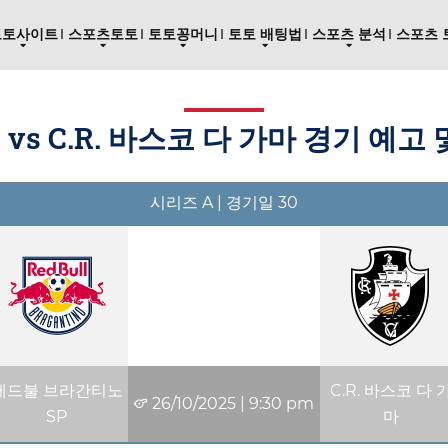
토토사이트
스포츠토토
토토꽁머니
토토 배팅법
스포츠 분석
스포츠 
s C.R. 바스코 다 가마 경기 예고 
시리즈 A | 경기일 30
레드불 브라간티노
C.R. 바스코 다 
26/10/2025
|
9:30 pm
SP
마