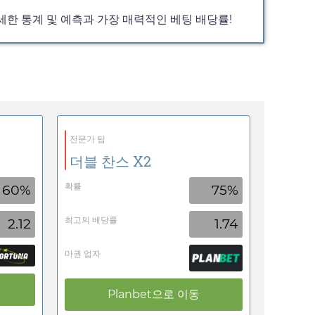
상세한 통계 및 예측과 가장 매력적인 베팅 배당률!
전문가 팁
더블 찬스 X2
확률
60%
75%
최고의 배당률
2.12
1.74
마권 업자
Planbet
으로 이동