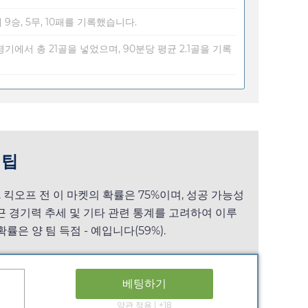
 9승, 5무, 10패를 기록했습니다.
0경기에서 총 21골을 넣었으며, 90분당 평균 2.1골을 기록
 팁
 킥오프 전 이 마켓의 확률은 75%이며, 성공 가능성
최근 경기력 추세 및 기타 관련 통계를 고려하여 이루
률은 양 팀 득점 - 예입니다(59%).
베팅하기
약관 적용 | +18