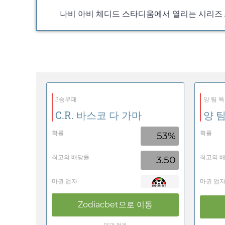
나비 아비 체디드 스타디움에서 열리는 시리즈 A 
3승무패
양 팀 득
C.R. 바스코 다 가마
양 팀
확률
확률
53%
최고의 배당률
최고의 
3.50
마권 업자
마권 업
Zodiacbet
으로 이동