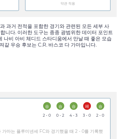
약관 적용
폼과 과거 전적을 포함한 경기와 관련된 모든 세부 사
성합니다. 이러한 도구는 종종 광범위한 데이터 포인트
에 나비 아비 체디드 스타디움에서 만날 때 좋은 모습
갈 우승 후보는 C.R. 바스코 다 가마입니다.
승
승
승
패
승
2 - 0
0 - 2
4 - 3
3 - 0
2 - 0
다 가마는 플루미넨세 FC와 경기했을 때 2 - 0를 기록했