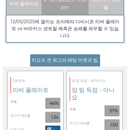
리버 플레이트
pm
럴
12/05/2025
에 열리는 프리메라 디비시온 리버 플레이
트 vs 바라카스 센트럴 예측은 승패를 좌우할 수 있습
니다.
킥오프 전 최고의 베팅 마켓과 팁.
3승무패
양 팀 득점 - 예/아니요
리버 플레이트
양 팀 득점 - 아니
요
확률
46%
확률
57%
최고의 배당률
1.34
최고의 배당률
1.50
마권 업자