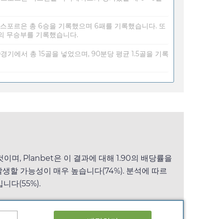
스포르은 총 6승을 기록했으며 6패를 기록했습니다. 또
의 무승부를 기록했습니다.
기에서 총 15골을 넣었으며, 90분당 평균 1.5골을 기록
것이며,
Planbet
은 이 결과에 대해
1.90
의 배당률을
발생할 가능성이 매우 높습니다(74%). 분석에 따르
니다(55%).