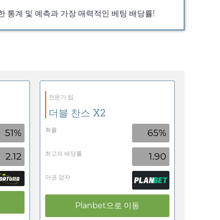
세한 통계 및 예측과 가장 매력적인 베팅 배당률!
전문가 팁
더블 찬스 X2
확률
51%
65%
최고의 배당률
2.12
1.90
마권 업자
Planbet
으로 이동