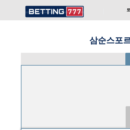
삼순스포르 