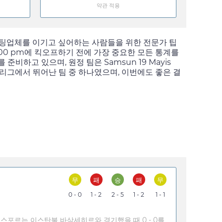
약관 적용
베팅업체를 이기고 싶어하는 사람들을 위한 전문가 팁
:00 pm
에 킥오프하기 전에 가장 중요한 모든 통계를
 준비하고 있으며, 원정 팀은 Samsun 19 Mayis
리그에서 뛰어난 팀 중 하나였으며, 이번에도 좋은 결
무
패
승
패
무
0 - 0
1 - 2
2 - 5
1 - 2
1 - 1
스포르는 이스탄불 바삭세히르와 경기했을 때 0 - 0를