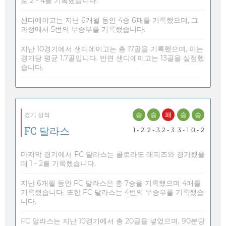
로 2 - 4를 기록했습니다.
샌디에이고는 지난 6개월 동안 4승 6패를 기록했으며, 그
과정에서 5번의 무승부를 기록했습니다.
지난 10경기에서 샌디에이고는 총 17골을 기록했으며, 이는
경기당 평균 1.7골입니다. 반면 샌디에이고는 13골을 실점했
습니다.
승
승
패
승
승
경기 성적
FC 달라스
1 - 2
2 - 3
2 - 3
3 - 1
0 - 2
마지막 경기에서 FC 달라스는 콜로라도 래피즈와 경기했을
때 1 - 2를 기록했습니다.
지난 6개월 동안 FC 달라스은 총 7승을 기록했으며 4패를
기록했습니다. 또한 FC 달라스는 4번의 무승부를 기록했습
니다.
FC 달라스는 지난 10경기에서 총 20골을 넣었으며, 90분당