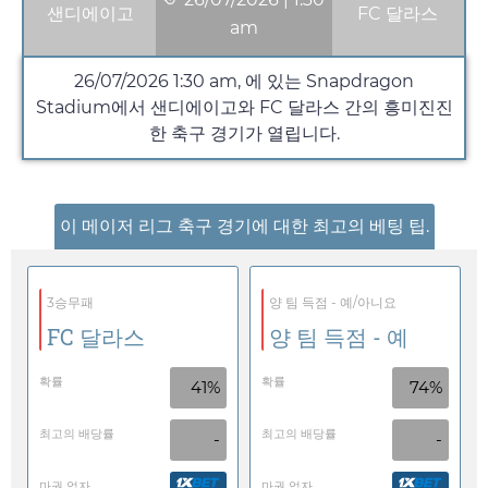
샌디에이고
FC 달라스
am
26/07/2026
1:30 am
, 에 있는 Snapdragon
Stadium에서 샌디에이고와 FC 달라스 간의 흥미진진
한 축구 경기가 열립니다.
이 메이저 리그 축구 경기에 대한 최고의 베팅 팁.
3승무패
양 팀 득점 - 예/아니요
FC 달라스
양 팀 득점 - 예
확률
확률
41%
74%
최고의 배당률
최고의 배당률
-
-
마권 업자
마권 업자