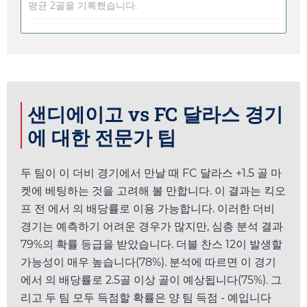
평균 2골을 기록했습니다.
샌디에이고 vs FC 달라스 경기
에 대한 전문가 팁
두 팀이 이 더비 경기에서 만날 때 FC 달라스 +1.5 골 마
켓에 베팅하는 것을 고려해 볼 만합니다. 이 결과는 킥오
프 전
에서
의 배당률로 이용 가능합니다. 이러한 더비
경기는 예측하기 어려운 경우가 많지만, 심층 분석 결과
79%의 확률 등급을 받았습니다. 더블 찬스 12이 발생할
가능성이 매우 높습니다(78%). 분석에 따르면 이 경기
에서
의 배당률로 2.5골 이상 골이 예상됩니다(75%). 그
리고 두 팀 모두 득점할 확률은 양 팀 득점 - 예입니다