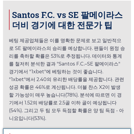
Santos F.C. vs SE 팔메이라스
더비 경기에 대한 전문가 팁
베팅 제공업체들은 이를 명확한 문제로 보고 일반적으
로 SE 팔메이라스의 승리를 예상합니다. 팬들이 원정 승
리를 축하할 확률은 53%로 추정됩니다. 데이터와 통계
를 철저히 분석한 결과 "Santos F.C.–SE 팔메이라스"
경기에서 "
1xbet
"에 베팅하는 것이 좋습니다.
"
1xbet
"에서
2.40
의 유리한 배당률을 제공합니다. 관련
성공 확률은 46%로 계산됩니다. 더블 찬스 X2이 발생
할 가능성이 매우 높습니다(78%). 분석에 따르면 이 경
기에서
1.52
의 배당률로 2.5골 이하 골이 예상됩니다
(54%). 그리고 두 팀 모두 득점할 확률은 양 팀 득점 - 아
니요입니다(53%).