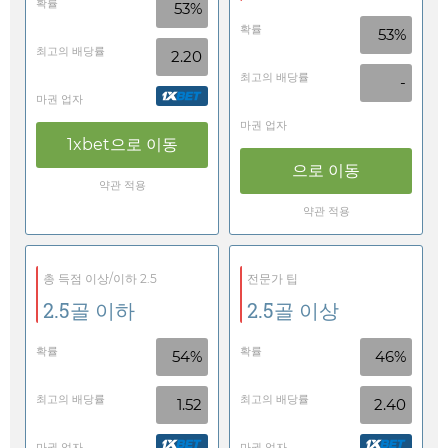
확률
53%
확률
53%
최고의 배당률
2.20
최고의 배당률
-
마권 업자
마권 업자
1xbet
으로 이동
으로 이동
약관 적용
약관 적용
총 득점 이상/이하 2.5
전문가 팁
2.5골 이하
2.5골 이상
확률
확률
54%
46%
최고의 배당률
최고의 배당률
1.52
2.40
마권 업자
마권 업자