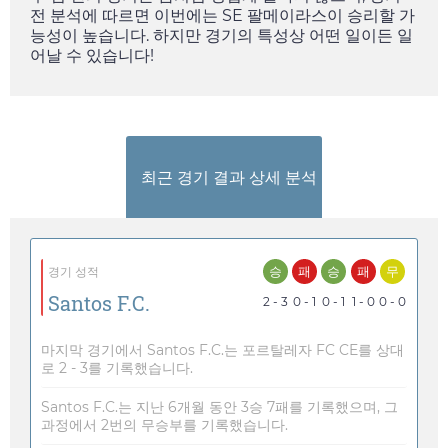
전 분석에 따르면 이번에는 SE 팔메이라스이 승리할 가
능성이 높습니다. 하지만 경기의 특성상 어떤 일이든 일
어날 수 있습니다!
최근 경기 결과 상세 분석
승
패
승
패
무
경기 성적
Santos F.C.
2 - 3
0 - 1
0 - 1
1 - 0
0 - 0
마지막 경기에서 Santos F.C.는 포르탈레자 FC CE를 상대
로 2 - 3를 기록했습니다.
Santos F.C.는 지난 6개월 동안 3승 7패를 기록했으며, 그
과정에서 2번의 무승부를 기록했습니다.