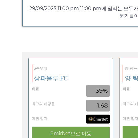
29/09/2025 11:00 pm
11:00 pm
에 열리는 모두가
문가들이
3승무패
양 팀 득
상파울루 FC
양 팀
확률
확률
39%
최고의 배당률
최고의 
1.68
마권 업자
마권 업
Emirbet
으로 이동