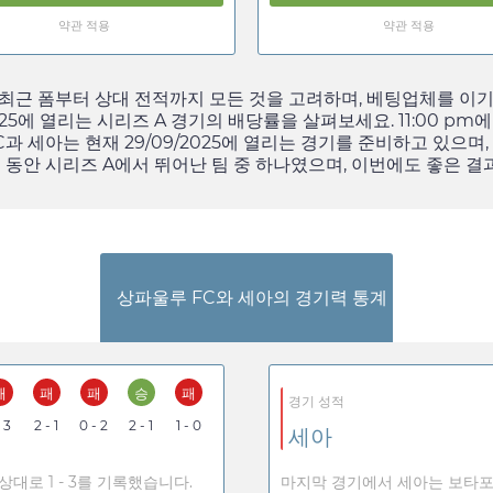
약관 적용
약관 적용
 최근 폼부터 상대 전적까지 모든 것을 고려하며, 베팅업체를 이
25
에 열리는 시리즈 A 경기의 배당률을 살펴보세요.
11:00 pm
에
FC과 세아는 현재
29/09/2025
에 열리는 경기를 준비하고 있으며,
주 동안 시리즈 A에서 뛰어난 팀 중 하나였으며, 이번에도 좋은 결
상파울루 FC와 세아의 경기력 통계
패
패
패
승
패
경기 성적
- 3
2 - 1
0 - 2
2 - 1
1 - 0
세아
상대로 1 - 3를 기록했습니다.
마지막 경기에서 세아는 보타포고