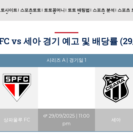
토토사이트
스포츠토토
토토꽁머니
토토 배팅법
스포츠 분석
스포츠 
C vs 세아 경기 예고 및 배당률 (
29
시리즈 A | 경기일 1
29/09/2025
|
11:00
상파울루 FC
세아
pm