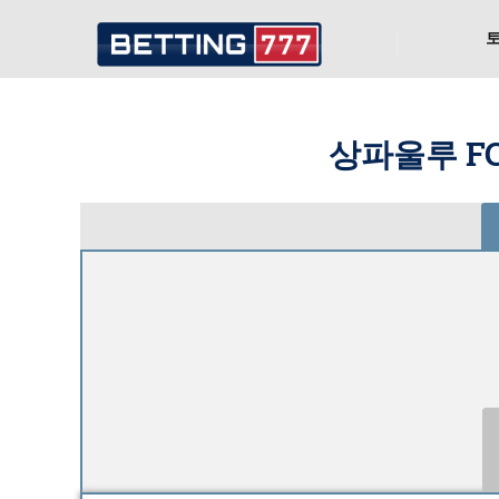
상파울루 FC