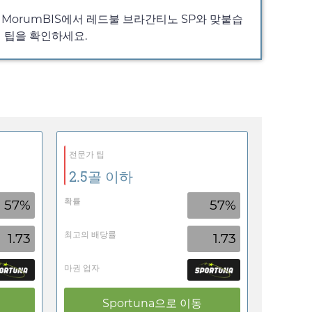
o MorumBIS에서 레드불 브라간티노 SP와 맞붙습
 팁을 확인하세요.
전문가 팁
2.5골 이하
확률
57%
57%
최고의 배당률
1.73
1.73
마권 업자
Sportuna
으로 이동