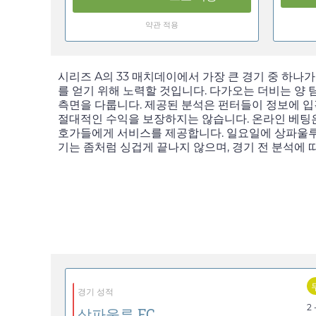
약관 적용
시리즈 A의 33 매치데이에서 가장 큰 경기 중 하나
를 얻기 위해 노력할 것입니다. 다가오는 더비는 양 
측면을 다룹니다. 제공된 분석은 펀터들이 정보에 입
절대적인 수익을 보장하지는 않습니다. 온라인 베팅은
호가들에게 서비스를 제공합니다.
일요일
에 상파울루
기는 좀처럼 싱겁게 끝나지 않으며, 경기 전 분석에 
경기 성적
2 
상파울루 FC