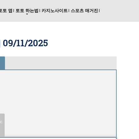
토토 앱
토토 하는법
카지노사이트
스포츠 매거진
|
09/11/2025
노