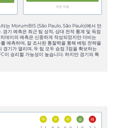
약관 적용
orumBIS (São Paulo, São Paulo)에서 만
경기 예측은 최근 팀 성적, 상대 전적 통계 및 득점
5 매치데이의 예측은 신중하게 작성되었지만 더비는
를 예측하며, 잘 조사된 통찰력을 통해 베팅 전략을
 경기가 열리며, 두 팀 모두 승점 3점을 확보하는
 FC이 승리할 가능성이 높습니다. 하지만 경기의 특
무
무
무
승
패
1 - 1
0 - 0
0 - 0
1 - 0
2 - 1