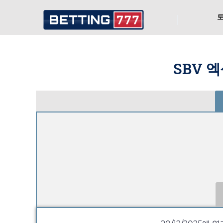
SBV 엑