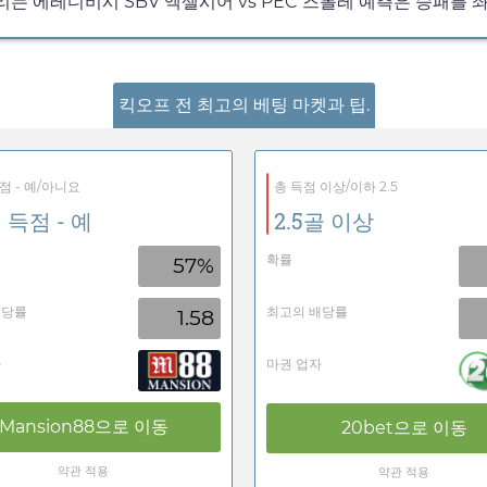
리는 에레디비시 SBV 엑셀시어 vs PEC 즈볼레 예측은 승패를 
킥오프 전 최고의 베팅 마켓과 팁.
점 - 예/아니요
총 득점 이상/이하 2.5
 득점 - 예
2.5골 이상
확률
57%
배당률
최고의 배당률
1.58
자
마권 업자
Mansion88
으로 이동
20bet
으로 이동
약관 적용
약관 적용